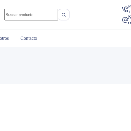
E
Sin
+
resultados
N
c
otros
Contacto