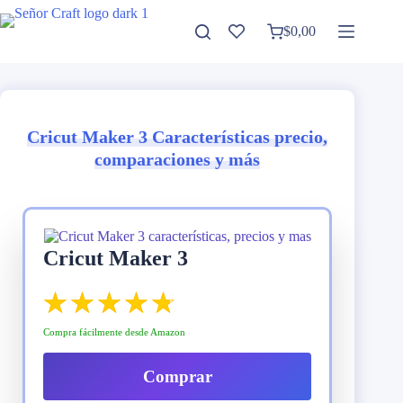
Saltar
al
$
0,00
Carro
contenido
de
compra
Cricut Maker 3 Características precio,
comparaciones y más
Cricut Maker 3
Compra fácilmente desde Amazon
Comprar